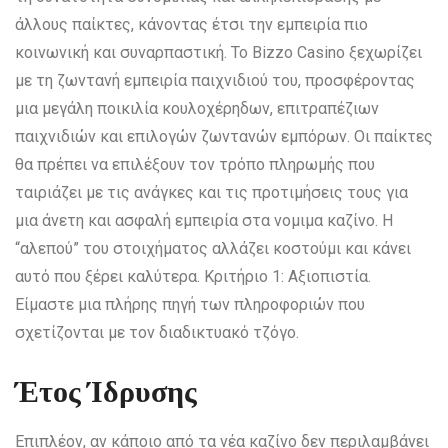
άλλους παίκτες, κάνοντας έτσι την εμπειρία πιο
κοινωνική και συναρπαστική. Το Bizzo Casino ξεχωρίζει
με τη ζωντανή εμπειρία παιχνιδιού του, προσφέροντας
μια μεγάλη ποικιλία κουλοχέρηδων, επιτραπέζιων
παιχνιδιών και επιλογών ζωντανών εμπόρων. Οι παίκτες
θα πρέπει να επιλέξουν τον τρόπο πληρωμής που
ταιριάζει με τις ανάγκες και τις προτιμήσεις τους για
μια άνετη και ασφαλή εμπειρία στα νομιμα καζίνο. H
“αλεπού” του στοιχήματος αλλάζει κοστούμι και κάνει
αυτό που ξέρει καλύτερα. Kριτήριο 1: Αξιοπιστία.
Είμαστε μια πλήρης πηγή των πληροφοριών που
σχετίζονται με τον διαδικτυακό τζόγο.
Έτος Ίδρυσης
Επιπλέον, αν κάποιο από τα νέα καζίνο δεν περιλαμβάνει