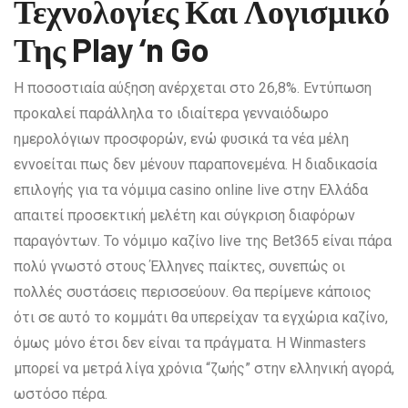
Τεχνολογίες Και Λογισμικό
Της Play ‘n Go
Η ποσοστιαία αύξηση ανέρχεται στο 26,8%. Εντύπωση
προκαλεί παράλληλα το ιδιαίτερα γενναιόδωρο
ημερολόγιων προσφορών, ενώ φυσικά τα νέα μέλη
εννοείται πως δεν μένουν παραπονεμένα. Η διαδικασία
επιλογής για τα νόμιμα casino online live στην Ελλάδα
απαιτεί προσεκτική μελέτη και σύγκριση διαφόρων
παραγόντων. Το νόμιμο καζίνο live της Bet365 είναι πάρα
πολύ γνωστό στους Έλληνες παίκτες, συνεπώς οι
πολλές συστάσεις περισσεύουν. Θα περίμενε κάποιος
ότι σε αυτό το κομμάτι θα υπερείχαν τα εγχώρια καζίνο,
όμως μόνο έτσι δεν είναι τα πράγματα. Η Winmasters
μπορεί να μετρά λίγα χρόνια “ζωής” στην ελληνική αγορά,
ωστόσο πέρα.