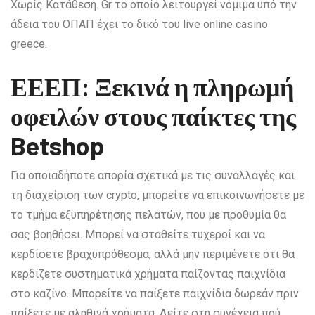
Χωρίς Κατάθεση. Gr το οποίο λειτουργεί νόμιμα υπό την
άδεια του ΟΠΑΠ έχει το δικό του live online casino
greece.
ΕΕΕΠ: Ξεκινά η πληρωμή
οφειλών στους παίκτες της
Betshop
Για οποιαδήποτε απορία σχετικά με τις συναλλαγές και
τη διαχείριση των crypto, μπορείτε να επικοινωνήσετε με
το τμήμα εξυπηρέτησης πελατών, που με προθυμία θα
σας βοηθήσει. Μπορεί να σταθείτε τυχεροί και να
κερδίσετε βραχυπρόθεσμα, αλλά μην περιμένετε ότι θα
κερδίζετε συστηματικά χρήματα παίζοντας παιχνίδια
στο καζίνο. Μπορείτε να παίξετε παιχνίδια δωρεάν πριν
παίξετε με αληθινά χρήματα. Δείτε στη συνέχεια πού