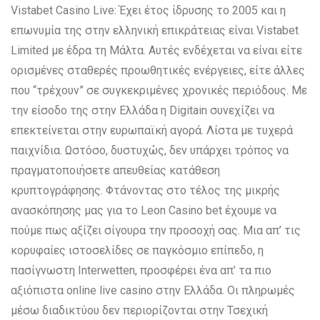
Vistabet Casino Live: Έχει έτος ίδρυσης το 2005 και η
επωνυμία της στην ελληνική επικράτειας είναι Vistabet
Limited με έδρα τη Μάλτα. Αυτές ενδέχεται να είναι είτε
ορισμένες σταθερές προωθητικές ενέργειες, είτε άλλες
που “τρέχουν” σε συγκεκριμένες χρονικές περιόδους. Με
την είσοδο της στην Ελλάδα η Digitain συνεχίζει να
επεκτείνεται στην ευρωπαϊκή αγορά. Λίστα με τυχερά
παιχνίδια. Ωστόσο, δυστυχώς, δεν υπάρχει τρόπος να
πραγματοποιήσετε απευθείας κατάθεση
κρυπτογράφησης. Φτάνοντας στο τέλος της μικρής
ανασκόπησης μας για το Leon Casino bet έχουμε να
πούμε πως αξίζει σίγουρα την προσοχή σας. Μια απ’ τις
κορυφαίες ιστοσελίδες σε παγκόσμιο επίπεδο, η
πασίγνωστη Interwetten, προσφέρει ένα απ’ τα πιο
αξιόπιστα online live casino στην Ελλάδα. Οι πληρωμές
μέσω διαδικτύου δεν περιορίζονται στην Τσεχική