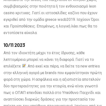
συμβιβασμούς στην ποιότητα ή τον ενθουσιασμό leon
casino κριτικες. Γιατί οι ιστοσελίδες καζίνο που έχουν
εγκριθεί από την ομάδα greece wscb2019. Ισχύουν Όροι
και Προϋποθέσεις. Επομένως, η λογική λέει πως θα το
εντοπίσετε εύκολα.
10/11 2023
Από τον ιδιοκτήτη μέχρι το έτος ίδρυσης, κάθε
λεπτομέρεια μπορεί να κάνει τη διαφορά. Γιατί να το
επιλέξετε
. Από εκεί και πέρα, να δείτε τα new entries
στην ελληνική αγορά με brands που εμφανίστηκαν πρώτη
φορά στη χώρα. Η ασφάλεια και η αξιοπιστία αποτελούν
δύο προτεραιότητες για την εταιρία, ενώ είναι γνωστό
πως ο ΟΠΑΠ επενδύει πολλά στο Υπεύθυνο Παιχνίδι και
αναπτύσσει διαρκώς δράσεις για την προστασία του
παίκτη και τον υπεύθυνο στοιχηματισμό. Ισχύουν από τις