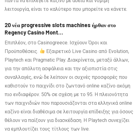
πάντα να επιλέγετε καζίνο με άδεια και νόμιμη
λειτουργία, είναι το καλύτερο που μπορείτε να κάνετε.
20 νέα progressive slots machines ήρθαν στο
Regency Casino Mont…
Επιπλέον, στο Casinogreece. Ισχύουν Όροι και
Προϋποθέσεις.
Εξαιρετικό Live Casino από Εvolution,
Playtech και Pragmatic Play. Διακρίνεται, μεταξύ άλλων,
για την απόλυτη ασφάλεια και την αξιοπιστία στις
συναλλαγές, ενώ δε λείπουν οι συχνές προσφορές που
καθιστούν το παιχνίδι στο ζωντανό online καζίνο ακόμη
πιο ενδιαφέρον. 50% σε σχέση με το 95. Η πλειονότητα
των παιχνιδιών που παρουσιάζονται στα ελληνικά online
καζίνο είναι διαθέσιμα σε λειτουργία επίδειξης για όσους
θέλουν να παίξουν για διασκέδαση. H Playtech συνεχίζει
να εμπλουτίζει τους τίτλους των live.