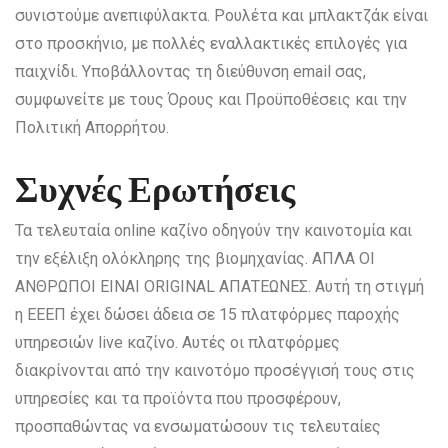
συνιστούμε ανεπιφύλακτα. Ρουλέτα και μπλακτζάκ είναι
στο προσκήνιο, με πολλές εναλλακτικές επιλογές για
παιχνίδι. Υποβάλλοντας τη διεύθυνση email σας,
συμφωνείτε με τους Όρους και Προϋποθέσεις και την
Πολιτική Απορρήτου.
Συχνές Ερωτήσεις
Τα τελευταία online καζίνο οδηγούν την καινοτομία και
την εξέλιξη ολόκληρης της βιομηχανίας. ΑΠΛΑ ΟΙ
ΑΝΘΡΩΠΟΙ ΕΙΝΑΙ ORIGINAL ΑΠΑΤΕΩΝΕΣ. Αυτή τη στιγμή
η ΕΕΕΠ έχει δώσει άδεια σε 15 πλατφόρμες παροχής
υπηρεσιών live καζίνο. Αυτές οι πλατφόρμες
διακρίνονται από την καινοτόμο προσέγγισή τους στις
υπηρεσίες και τα προϊόντα που προσφέρουν,
προσπαθώντας να ενσωματώσουν τις τελευταίες