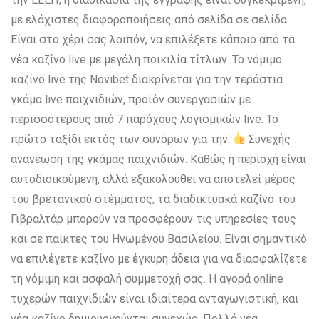
με ελάχιστες διαφοροποιήσεις από σελίδα σε σελίδα.
Είναι στο χέρι σας λοιπόν, να επιλέξετε κάποιο από τα
νέα καζίνο live με μεγάλη ποικιλία τίτλων. To νόμιμο
καζίνο live της Novibet διακρίνεται για την τεράστια
γκάμα live παιχνιδιών, προϊόν συνεργασιών με
περισσότερους από 7 παρόχους λογισμικών live. Το
πρώτο ταξίδι εκτός των συνόρων για την.
Συνεχής
ανανέωση της γκάμας παιχνιδιών. Καθώς η περιοχή είναι
αυτοδιοικούμενη, αλλά εξακολουθεί να αποτελεί μέρος
του βρετανικού στέμματος, τα διαδικτυακά καζίνο του
Γιβραλτάρ μπορούν να προσφέρουν τις υπηρεσίες τους
και σε παίκτες του Ηνωμένου Βασιλείου. Είναι σημαντικό
να επιλέγετε καζίνο με έγκυρη άδεια για να διασφαλίζετε
τη νόμιμη και ασφαλή συμμετοχή σας. Η αγορά online
τυχερών παιχνιδιών είναι ιδιαίτερα ανταγωνιστική, και
νέα καζίνο δημιουργούνται συνεχώς. Πολλά νέα