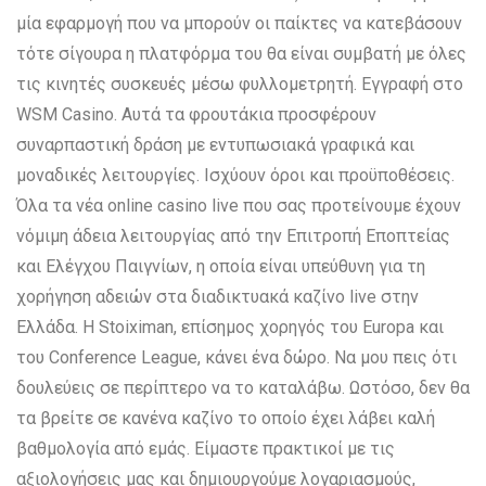
μία εφαρμογή που να μπορούν οι παίκτες να κατεβάσουν
τότε σίγουρα η πλατφόρμα του θα είναι συμβατή με όλες
τις κινητές συσκευές μέσω φυλλομετρητή. Εγγραφή στο
WSM Casino. Αυτά τα φρουτάκια προσφέρουν
συναρπαστική δράση με εντυπωσιακά γραφικά και
μοναδικές λειτουργίες. Ισχύουν όροι και προϋποθέσεις.
Όλα τα νέα online casino live που σας προτείνουμε έχουν
νόμιμη άδεια λειτουργίας από την Επιτροπή Εποπτείας
και Ελέγχου Παιγνίων, η οποία είναι υπεύθυνη για τη
χορήγηση αδειών στα διαδικτυακά καζίνο live στην
Ελλάδα. Η Stoiximan, επίσημος χορηγός του Europa και
του Conference League, κάνει ένα δώρο. Να μου πεις ότι
δουλεύεις σε περίπτερο να το καταλάβω. Ωστόσο, δεν θα
τα βρείτε σε κανένα καζίνο το οποίο έχει λάβει καλή
βαθμολογία από εμάς. Είμαστε πρακτικοί με τις
αξιολογήσεις μας και δημιουργούμε λογαριασμούς,