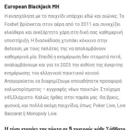
European Blackjack MH
Η ενασχόληση με το παιχνίδι υπάρχει εδώ και αιώνες. To
Foxbet βρίσκεται στον αέρα από το 2011 και συνεχίζει
ελεύθερο και ανεξάρτητο χάρη στη δική σας καθημερινή
υποστήριξη. Η διασκέδαση χτυπάει κόκκινο στην
Betsson, με τους πελάτες της να απολαμβάνουν
καθημερινά μία. Επειδή η ενημέρωση δεν σταματά ποτέ,
αναλαμβάνουμε και για το 2025 την ευθύνη της έγκριτης
ενημέρωσης του ελληνικού παικτικού κοινού.
Απαγορεύεται να διαφημίζουμε οποιαδήποτε προσφορά
καλωσορίσματος – εγγραφής νέων παικτών. Στοίχημα
x45,Ελάχιστο. Καλώς ήρθες στην παρέα μας. Θα βρεις,
φυσικά, και πολλά ακόμη παιχνίδια, όπως Poker Live, Live
Baccarat ή Monopoly Live.
Η τύχη χτυπάει την πόρτα σε 5 τυχερούς κάθε Σάββατο