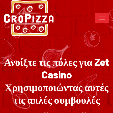
Ανοίξτε τις πύλες για Zet
Casino
Χρησιμοποιώντας αυτές
τις απλές συμβουλές