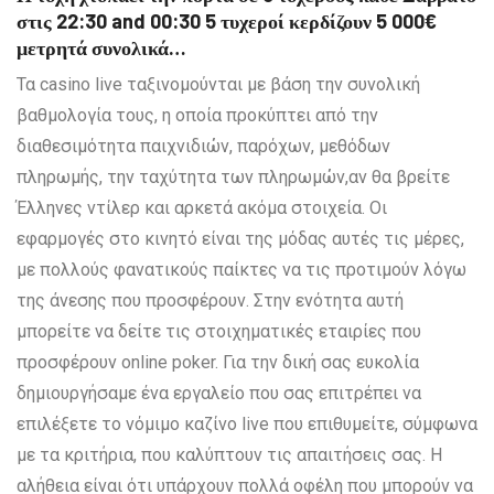
στις 22:30 and 00:30 5 τυχεροί κερδίζουν 5 000€
μετρητά συνολικά…
Τα casino live ταξινομούνται με βάση την συνολική
βαθμολογία τους, η οποία προκύπτει από την
διαθεσιμότητα παιχνιδιών, παρόχων, μεθόδων
πληρωμής, την ταχύτητα των πληρωμών,αν θα βρείτε
Έλληνες ντίλερ και αρκετά ακόμα στοιχεία. Οι
εφαρμογές στο κινητό είναι της μόδας αυτές τις μέρες,
με πολλούς φανατικούς παίκτες να τις προτιμούν λόγω
της άνεσης που προσφέρουν. Στην ενότητα αυτή
μπορείτε να δείτε τις στοιχηματικές εταιρίες που
προσφέρουν online poker. Για την δική σας ευκολία
δημιουργήσαμε ένα εργαλείο που σας επιτρέπει να
επιλέξετε το νόμιμο καζίνο live που επιθυμείτε, σύμφωνα
με τα κριτήρια, που καλύπτουν τις απαιτήσεις σας. Η
αλήθεια είναι ότι υπάρχουν πολλά οφέλη που μπορούν να