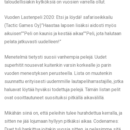
taloudellisiakin kytköksiä on vuosien varrella ollut.
Vuoden Lastenpeli 2020: Etsi ja löydä! safariseikkailu
(Tactic Games Oy)”Haastaa lapsen lisäksi aidosti myös
aikuisen””Peli on kaunis ja kestää aikaa””Peli, jota halutaan
pelata jatkuvasti uudelleen!”
Menetelmä tietysti suosii vanhempia pelejä. Uudet
superhitit nousevat kuitenkin varsin korkealle jo parin
vuoden menestyksen perusteella. Lista on muutenkin
suunnattu erityisesti uudemmille lautapeliharrastajille, jotka
haluavat löytää hyväksi todettuja pelejä. Tämän listan pelit
ovat osoittautuneet suosituiksi pitkällä aikavälillä.
Mikähän siinä on, että peleihin tulee hurahdettua kerralla, ja
sitten ne jää lojumaan hyllyyn pitkäksi aikaa. Codenames:
Duet tuli hankittua joitakin vuosia sitten, ja pelasimme sitä