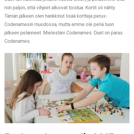
niin paljon, että vihjeet alkoivat toistua. Kortit oli nähty.
Tämän jälkeen olen hankkinut lisää kortteja perus-
Codenamesin muodossa, mutta emme ole peliä tuon
jälkeen pelanneet. Mielestäni Codenames: Duet on paras
Codenames.