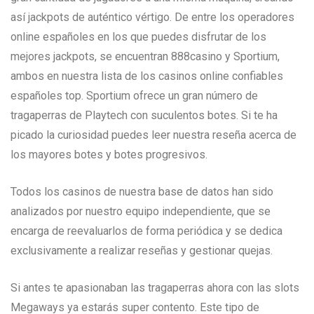
así jackpots de auténtico vértigo. De entre los operadores
online españoles en los que puedes disfrutar de los
mejores jackpots, se encuentran 888casino y Sportium,
ambos en nuestra lista de los casinos online confiables
españoles top. Sportium ofrece un gran número de
tragaperras de Playtech con suculentos botes. Si te ha
picado la curiosidad puedes leer nuestra reseña acerca de
los mayores botes y botes progresivos.
Todos los casinos de nuestra base de datos han sido
analizados por nuestro equipo independiente, que se
encarga de reevaluarlos de forma periódica y se dedica
exclusivamente a realizar reseñas y gestionar quejas.
Si antes te apasionaban las tragaperras ahora con las slots
Megaways ya estarás super contento. Este tipo de