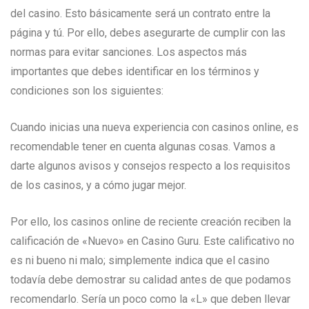
del casino. Esto básicamente será un contrato entre la
página y tú. Por ello, debes asegurarte de cumplir con las
normas para evitar sanciones. Los aspectos más
importantes que debes identificar en los términos y
condiciones son los siguientes:
Cuando inicias una nueva experiencia con casinos online, es
recomendable tener en cuenta algunas cosas. Vamos a
darte algunos avisos y consejos respecto a los requisitos
de los casinos, y a cómo jugar mejor.
Por ello, los casinos online de reciente creación reciben la
calificación de «Nuevo» en Casino Guru. Este calificativo no
es ni bueno ni malo; simplemente indica que el casino
todavía debe demostrar su calidad antes de que podamos
recomendarlo. Sería un poco como la «L» que deben llevar