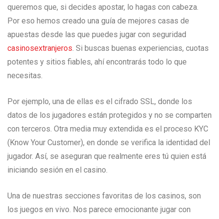
queremos que, si decides apostar, lo hagas con cabeza.
Por eso hemos creado una guía de mejores casas de
apuestas desde las que puedes jugar con seguridad
casinosextranjeros
. Si buscas buenas experiencias, cuotas
potentes y sitios fiables, ahí encontrarás todo lo que
necesitas.
Por ejemplo, una de ellas es el cifrado SSL, donde los
datos de los jugadores están protegidos y no se comparten
con terceros. Otra media muy extendida es el proceso KYC
(Know Your Customer), en donde se verifica la identidad del
jugador. Así, se aseguran que realmente eres tú quien está
iniciando sesión en el casino.
Una de nuestras secciones favoritas de los casinos, son
los juegos en vivo. Nos parece emocionante jugar con