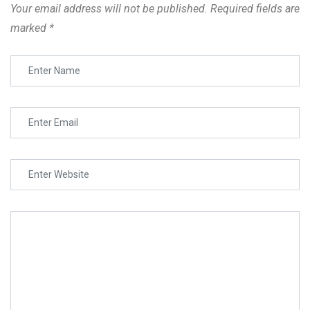
Your email address will not be published.
Required fields are
marked
*