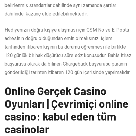
belirlenmiş standartlar dahilinde aynı zamanda şartlar
dahilinde, kazanç elde edilebilmektedir.
Hediyenizin doğru kişiye ulaşması için GSM No ve E-Posta
adresinin doğru olduğundan emin olmalısınız. İşlem
tarihinden itibaren kişinin bu durumu öğrenmesi ile birlikte
120 günlük bir hak düşürücü süre söz konusudur. Bahis itiraz
başvurusu olarak da bilinen Chargeback başvurusu paranın
gönderildiği tarihten itibaren 120 gün içerisinde yapılmalıdır.
Online Gerçek Casino
Oyunları | Çevrimiçi online
casino: kabul eden tüm
casinolar