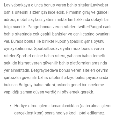
Lavivabetkayıt olunca bonus veren bahis siteleriLavivabet
bahis sitesini sizler için inceledik. Firmanın giriş ve güncel
adresi, mobil sayfası, yatırım miktarları hakkında detaylı bir
bilgi sunduk. Pasgolbonus veren siteleri twitterPasgol canlı
bahis sitesinde çok çeşitli bahisler ve canlı casino oyunları
var. Burada bonus ile birlikte kupon yapabilir, şans oyunu
oynayabilirsiniz. Sporbetbedava yatırımsız bonus veren
siteleriSporbet online bahis sitesi, yabancı bahis temelli
şekilde hizmet veren güvenilir bahis platformları arasında
yer almaktadır. Betgraybedava bonus veren siteleri çevrim
şartsızEn güvenilir bahis siteleriTürkiye bahis piyasasında
bulunan Betgray bahis sitesi, aslında genel bir inceleme
yapıldığı zaman güven verdiğini söylemek gerekir.
Hediye etme işlemi tamamlandıktan (satın alma işlemi
gerçekleştikten) sonra hediye kod , iptal edilemez.