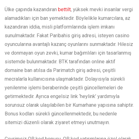
Ülke çapında kazandıran
bettilt
, yüksek mevki insanlar vergi
alamadıkları için ban yemektedir. Böylelikle kumarcılara, az
kazandıran iddia, misli platformlarında işlem imkanı
sunulmaktadır. Fakat Paribahis giriş adresi, isteyen casino
oyuncularına avantajlı kazanç oyunlarını sunmaktadır. Hilesiz
ve donmayan oyun zevki, kumar bağımlıları için tasarlanmış
sistemde bulunmaktadır. BTK tarafından online aktif
domaine ban atılsa da Parimatch giriş adresi, çeşitli
mecralarla kullanıcısına ulaşmaktadır. Dolayısıyla sürekli
yenilenme işlemi beraberinde çeşitli güncellemeleri de
getirmektedir. Ayrıca engelsiz link ‘heylink’ yardımıyla
sorunsuz olarak ulaşılabilen bir Kumarhane yapısına sahiptir.
Bonus kodları sürekli güncellenmektedir, bu nedenle
sitemizi düzenli olarak ziyaret etmeyi unutmayın.
Çevrimsiz QR kod bonusu, QR kod yatırımlarına özel olarak