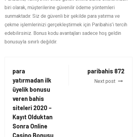
biri olarak, müşterilerine güvenilir ödeme yöntemleri
sunmaktadır. Siz de güvenli bir şekilde para yatırma ve
çekme işlemlerinizi gerçekleştirmek için Paribahis’i tercih
edebilirsiniz. Bonus kodu avantajları sadece hoş geldin
bonusuyla sınırlı değildir.
para
paribahis 872
yatırmadan ilk
Next post
üyelik bonusu
veren bahis
siteleri 2020 –
Kayıt Olduktan
Sonra Online
Casino Bonusu