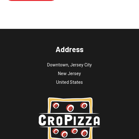
Address
Downtown, Jersey City
New Jersey
United States