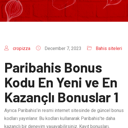
cropizza
December 7, 2023
Bahis siteleri
Paribahis Bonus
Kodu En Yeni ve En
Kazançlı Bonuslar 1
Ayrıca Paribahis’in resmi internet sitesinde de güncel bonus
kodları yayınlanır. Bu kodları kullanarak Paribahis’te daha
kazançlı bir deneyim yaşayabilirsiniz. Kayıt bonusları,