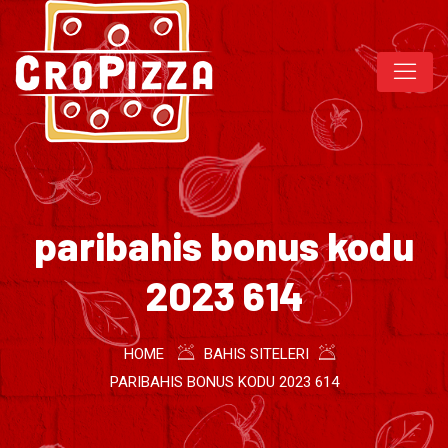
paribahis bonus kodu
2023 614
HOME
BAHIS SITELERI
PARIBAHIS BONUS KODU 2023 614