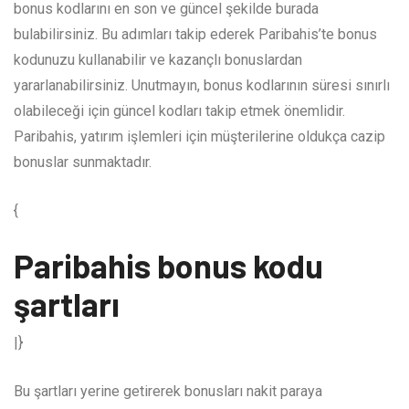
bonus kodlarını en son ve güncel şekilde burada
bulabilirsiniz. Bu adımları takip ederek Paribahis’te bonus
kodunuzu kullanabilir ve kazançlı bonuslardan
yararlanabilirsiniz. Unutmayın, bonus kodlarının süresi sınırlı
olabileceği için güncel kodları takip etmek önemlidir.
Paribahis, yatırım işlemleri için müşterilerine oldukça cazip
bonuslar sunmaktadır.
{
Paribahis bonus kodu
şartları
|}
Bu şartları yerine getirerek bonusları nakit paraya