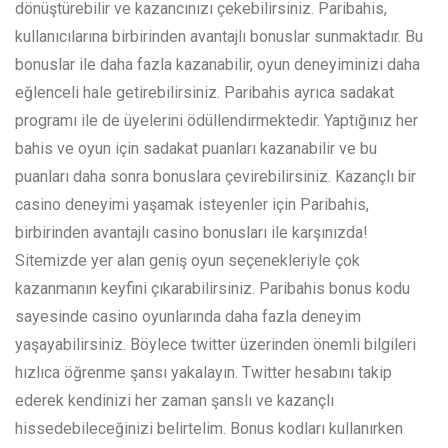
dönüştürebilir ve kazancınızı çekebilirsiniz. Paribahis,
kullanıcılarına birbirinden avantajlı bonuslar sunmaktadır. Bu
bonuslar ile daha fazla kazanabilir, oyun deneyiminizi daha
eğlenceli hale getirebilirsiniz. Paribahis ayrıca sadakat
programı ile de üyelerini ödüllendirmektedir. Yaptığınız her
bahis ve oyun için sadakat puanları kazanabilir ve bu
puanları daha sonra bonuslara çevirebilirsiniz. Kazançlı bir
casino deneyimi yaşamak isteyenler için Paribahis,
birbirinden avantajlı casino bonusları ile karşınızda!
Sitemizde yer alan geniş oyun seçenekleriyle çok
kazanmanın keyfini çıkarabilirsiniz. Paribahis bonus kodu
sayesinde casino oyunlarında daha fazla deneyim
yaşayabilirsiniz. Böylece twitter üzerinden önemli bilgileri
hızlıca öğrenme şansı yakalayın. Twitter hesabını takip
ederek kendinizi her zaman şanslı ve kazançlı
hissedebileceğinizi belirtelim. Bonus kodları kullanırken