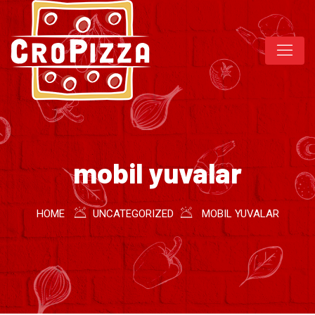
mobil yuvalar
HOME
UNCATEGORIZED
MOBIL YUVALAR