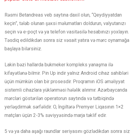
Rəsmi Betandreas veb saytına daxil olun, “Qeydiyyatdan
keçin”, tələb olunan şəxsi məlumatları doldurun, valyutanızı
seçin və e-poçt və ya telefon vasitəsilə hesabınızı yoxlayın.
Təsdiq edildikdən sonra siz vəsait yatıra və mərc oynamağa
başlaya bilərsiniz.
Lakin bəzi hallarda bukmeker kompleks yanaşma ilə
kifayətlənə bilmir. Pin Up indir yalnız Android cihaz sahibləri
üçün mümkün olan bir prosesdir. Proqramın iOS əməliyyat
sistemli cihazlara yüklənməsi hələlik alınmır. Azərbaycanda
mərcləri göstərilən operatorun saytında və tətbiqində
yerləşdirmək sərfəlidir. O, İngiltərə Premyer Liqasının 1×2
matçları üçün 2-3% səviyyəsində marja təklif edir.
5 və ya daha aşağı raundlar seriyasını gözlədikdən sonra siz