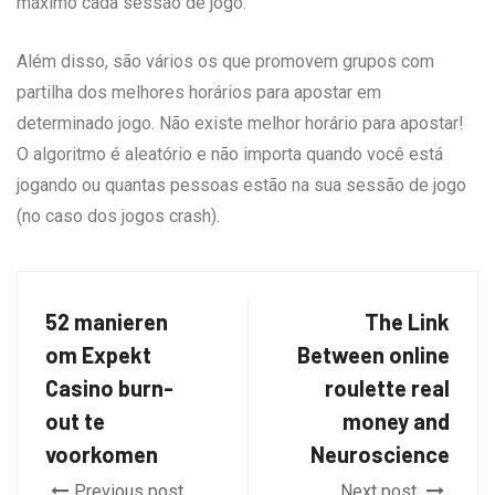
máximo cada sessão de jogo.
Além disso, são vários os que promovem grupos com
partilha dos melhores horários para apostar em
determinado jogo. Não existe melhor horário para apostar!
O algoritmo é aleatório e não importa quando você está
jogando ou quantas pessoas estão na sua sessão de jogo
(no caso dos jogos crash).
52 manieren
The Link
om Expekt
Between online
Casino burn-
roulette real
out te
money and
voorkomen
Neuroscience
Previous post
Next post