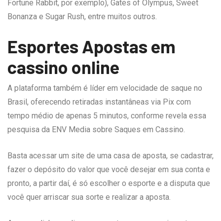
Fortune Rabbit, por exemplo), Gates of Olympus, Sweet
Bonanza e Sugar Rush, entre muitos outros.
Esportes Apostas em
cassino online
A plataforma também é líder em velocidade de saque no
Brasil, oferecendo retiradas instantâneas via Pix com
tempo médio de apenas 5 minutos, conforme revela essa
pesquisa da ENV Media sobre Saques em Cassino.
Basta acessar um site de uma casa de aposta, se cadastrar,
fazer o depósito do valor que você desejar em sua conta e
pronto, a partir daí, é só escolher o esporte e a disputa que
você quer arriscar sua sorte e realizar a aposta.