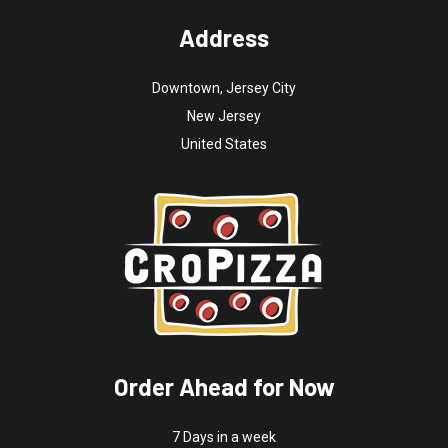
Address
Downtown, Jersey City
New Jersey
United States
Order Ahead for Now
7 Days in a week