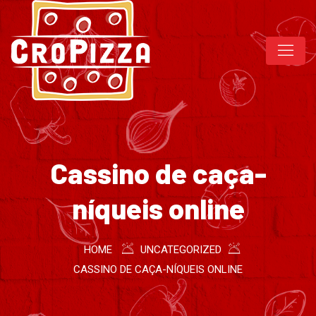
Cassino de caça-
níqueis online
HOME
UNCATEGORIZED
CASSINO DE CAÇA-NÍQUEIS ONLINE