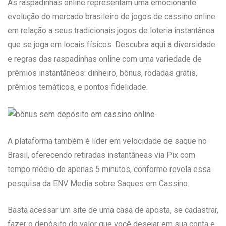
As raspadinhas online representam uma emocionante
evolução do mercado brasileiro de jogos de cassino online
em relação a seus tradicionais jogos de loteria instantânea
que se joga em locais físicos. Descubra aqui a diversidade
e regras das raspadinhas online com uma variedade de
prêmios instantâneos: dinheiro, bônus, rodadas grátis,
prêmios temáticos, e pontos fidelidade.
A plataforma também é líder em velocidade de saque no
Brasil, oferecendo retiradas instantâneas via Pix com
tempo médio de apenas 5 minutos, conforme revela essa
pesquisa da ENV Media sobre Saques em Cassino.
Basta acessar um site de uma casa de aposta, se cadastrar,
fazer o depósito do valor que você desejar em sua conta e