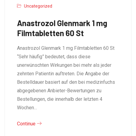
Uncategorized
Anastrozol Glenmark 1 mg
Filmtabletten 60 St
Anastrozol Glenmark 1 mg Filmtabletten 60 St
“Sehr häufig” bedeutet, dass diese
unerwünschten Wirkungen bei mehr als jeder
zehnten Patientin auftreten. Die Angabe der
Bestelldauer basiert auf den bei medizinfuchs
abgegebenen Anbieter-Bewertungen zu
Bestellungen, die innerhalb der letzten 4
Wochen…
Continue