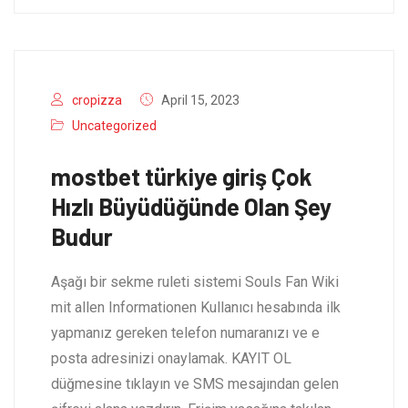
cropizza
April 15, 2023
Uncategorized
mostbet türkiye giriş Çok
Hızlı Büyüdüğünde Olan Şey
Budur
Aşağı bir sekme ruleti sistemi Souls Fan Wiki
mit allen Informationen Kullanıcı hesabında ilk
yapmanız gereken telefon numaranızı ve e
posta adresinizi onaylamak. KAYIT OL
düğmesine tıklayın ve SMS mesajından gelen