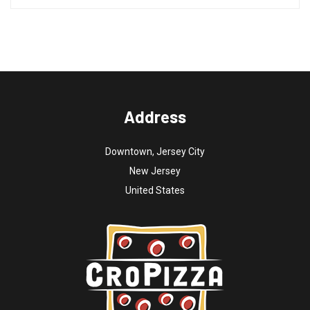
Address
Downtown, Jersey City
New Jersey
United States