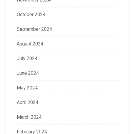
October 2024
September 2024
August 2024
July 2024
June 2024
May 2024
April 2024
March 2024
February 2024