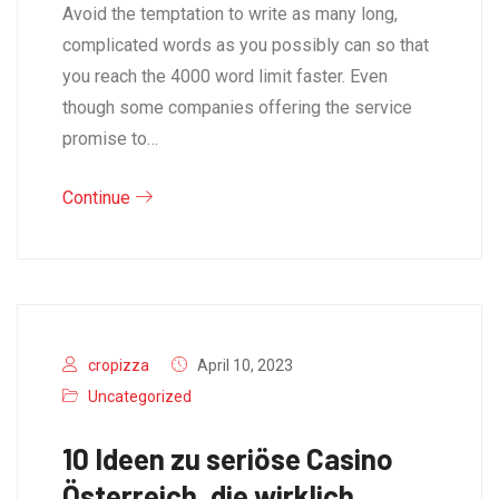
Avoid the temptation to write as many long,
complicated words as you possibly can so that
you reach the 4000 word limit faster. Even
though some companies offering the service
promise to…
Continue
cropizza
April 10, 2023
Uncategorized
10 Ideen zu seriöse Casino
Österreich, die wirklich