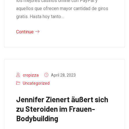
los mejores casinos online con PayPal y
aquellos que ofrecen mayor cantidad de giros
gratis. Hasta hoy tanto…
Continue
cropizza
April 28, 2023
Uncategorized
Jennifer Zienert äußert sich
zu Steroiden im Frauen-
Bodybuilding