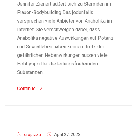
Jennifer Zienert äußert sich zu Steroiden im
Frauen-Bodybuilding Das jedenfalls
versprechen viele Anbieter von Anabolika im
Internet. Sie verschweigen dabei, dass
Anabolika negative Auswirkungen auf Potenz
und Sexualleben haben können. Trotz der
gefährlichen Nebenwirkungen nutzen viele
Hobbysportler die leitungsfördernden
Substanzen,…
Continue
cropizza
April 27, 2023