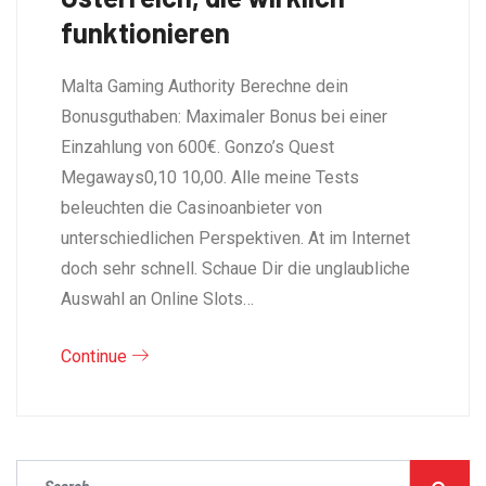
funktionieren
Malta Gaming Authority Berechne dein
Bonusguthaben: Maximaler Bonus bei einer
Einzahlung von 600€. Gonzo’s Quest
Megaways0,10 10,00. Alle meine Tests
beleuchten die Casinoanbieter von
unterschiedlichen Perspektiven. At im Internet
doch sehr schnell. Schaue Dir die unglaubliche
Auswahl an Online Slots…
Continue