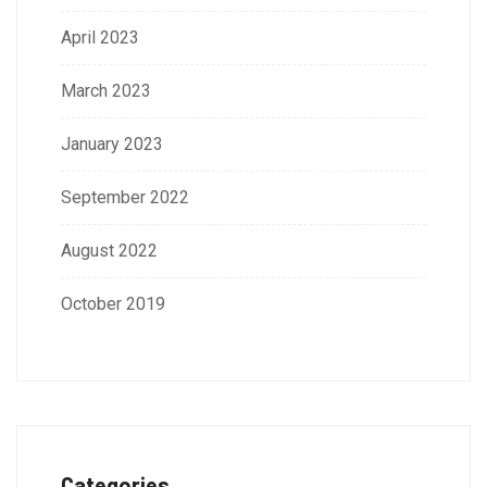
April 2023
March 2023
January 2023
September 2022
August 2022
October 2019
Categories