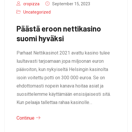
cropizza
September 15, 2023
Uncategorized
Päästä eroon nettikasino
suomi hyväksi
Parhaat Nettikasinot 2021 avattu kasino tulee
luultavasti tarjoamaan jopa miljoonan euron
päävoiton, kun nykyiseltä Helsingin kasinolta
isoin voitettu potti on 300 000 euroa. Se on
ehdottomasti nopein kanava hoitaa asiat ja
suosittelemme käyttämään ensisijaisesti sitä.
Kun pelaaja tallettaa rahaa kasinolle…
Continue