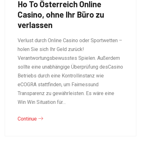
Ho To Österreich Online
Casino, ohne Ihr Büro zu
verlassen
Verlust durch Online Casino oder Sportwetten –
holen Sie sich Ihr Geld zurück!
Verantwortungsbewusstes Spielen. Außerdem
sollte eine unabhängige Überprüfung desCasino
Betriebs durch eine Kontrollinstanz wie
eCOGRA stattfinden, um Fairnessund
Transparenz zu gewährleisten. Es wäre eine
Win Win Situation für…
Continue