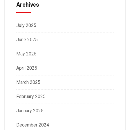
Archives
July 2025
June 2025
May 2025
April 2025
March 2025
February 2025
January 2025
December 2024