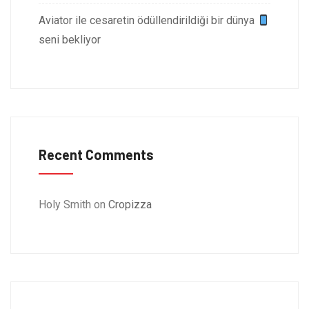
Aviator ile cesaretin ödüllendirildiği bir dünya
seni bekliyor
Recent Comments
Holy Smith
on
Cropizza