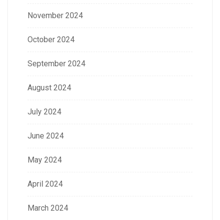
November 2024
October 2024
September 2024
August 2024
July 2024
June 2024
May 2024
April 2024
March 2024