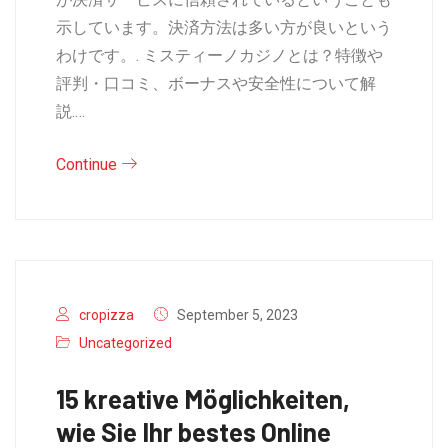
示しています。決済方法は多い方が良いという
わけです。. ミスティーノカジノとは？特徴や
評判・口コミ、ボーナスや安全性について解
説.…
Continue
cropizza
September 5, 2023
Uncategorized
15 kreative Möglichkeiten,
wie Sie Ihr bestes Online