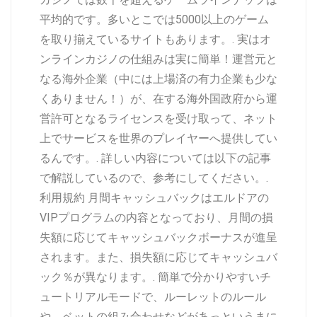
平均的です。多いとこでは5000以上のゲーム
を取り揃えているサイトもあります。. 実はオ
ンラインカジノの仕組みは実に簡単！運営元と
なる海外企業（中には上場済の有力企業も少な
くありません！）が、在する海外国政府から運
営許可となるライセンスを受け取って、ネット
上でサービスを世界のプレイヤーへ提供してい
るんです。. 詳しい内容については以下の記事
で解説しているので、参考にしてください。.
利用規約 月間キャッシュバックはエルドアの
VIPプログラムの内容となっており、月間の損
失額に応じてキャッシュバックボーナスが進呈
されます。また、損失額に応じてキャッシュバ
ック％が異なります。. 簡単で分かりやすいチ
ュートリアルモードで、ルーレットのルール
や、ベットの組み合わせなどがあっというまに