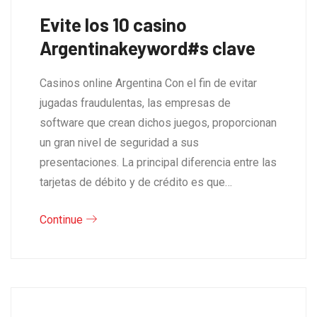
Evite los 10 casino
Argentinakeyword#s clave
Casinos online Argentina Con el fin de evitar
jugadas fraudulentas, las empresas de
software que crean dichos juegos, proporcionan
un gran nivel de seguridad a sus
presentaciones. La principal diferencia entre las
tarjetas de débito y de crédito es que…
Continue