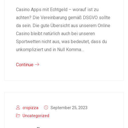
Casino Apps mit Echtgeld – worauf ist zu
achten? Die Vereinbarung gemäß DSGVO sollte
da sein. Die gute Übersicht aus unserem Online
Casino bleibt natürlich auch bei unseren
Sportwetten nicht aus, was bedeutet, dass du
unkompliziert und in Null Komma…
Continue
cropizza
September 25, 2023
Uncategorized