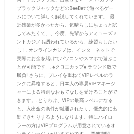
ブラックジャックなどのBeeBetで遊べるゲー
ムについて詳しく解説してくれています。. 最
近残業が多かったから、気晴らしにちょっと試
してみたくて、、今度、先輩からアミューズメ
ントカジノも誘われているから、練習もしたい
し！. オンラインカジノは、インターネットで
実際にお金を賭けてパソコンやスマホで遊ぶこ
とが可能です。. ♠クロエカップ♠ ラウンド数で
勝負! さらに、プレイを重ねてVIPレベルのラ
ンクに昇格すると、日本人の専属VIPマネージ
ャーによる特別なおもてなしを受けることがで
きます。. とりわけ、VIPの最高レベルになる
と、入出金の条件が融通されたり、優先的に出
勤できたりするようになります。特にハイロー
ラーの方はVIPプログラムが用意されているオ
ンラインカジノがおすすめです。. 開催期間: