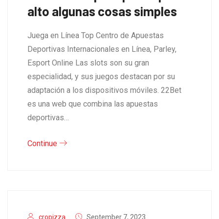
alto algunas cosas simples
Juega en Línea Top Centro de Apuestas
Deportivas Internacionales en Línea, Parley,
Esport Online Las slots son su gran
especialidad, y sus juegos destacan por su
adaptación a los dispositivos móviles. 22Bet
es una web que combina las apuestas
deportivas…
Continue
cropizza
September 7, 2023