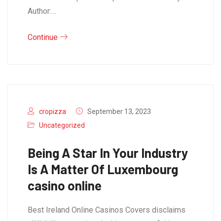
Author:…
Continue
cropizza
September 13, 2023
Uncategorized
Being A Star In Your Industry
Is A Matter Of Luxembourg
casino online
Best Ireland Online Casinos Covers disclaims