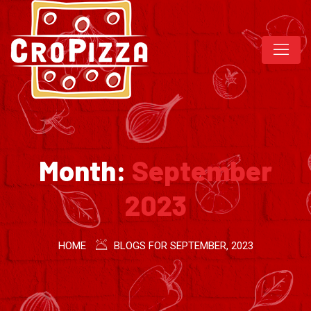
Month:
September
2023
HOME
BLOGS FOR SEPTEMBER, 2023