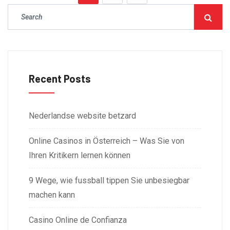
Recent Posts
Nederlandse website betzard
Online Casinos in Österreich – Was Sie von
Ihren Kritikern lernen können
9 Wege, wie fussball tippen Sie unbesiegbar
machen kann
Casino Online de Confianza