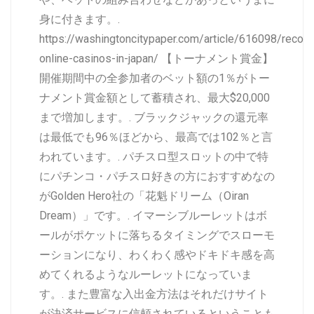
身に付きます。.
https://washingtoncitypaper.com/article/616098/reco
online-casinos-in-japan/ 【トーナメント賞金】
開催期間中の全参加者のベット額の1％がトー
ナメント賞金額として蓄積され、最大$20,000
まで増加します。. ブラックジャックの還元率
は最低でも96％ほどから、最高では102％と言
われています。. パチスロ型スロットの中で特
にパチンコ・パチスロ好きの方におすすめなの
がGolden Hero社の「花魁ドリーム（Oiran
Dream）」です。. イマーシブルーレットはボ
ールがポケットに落ちるタイミングでスローモ
ーションになり、わくわく感やドキドキ感を高
めてくれるようなルーレットになっていま
す。. また豊富な入出金方法はそれだけサイト
が決済サービスに信頼されているということも