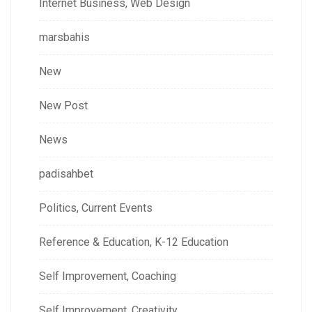
Internet Business, Web Design
marsbahis
New
New Post
News
padisahbet
Politics, Current Events
Reference & Education, K-12 Education
Self Improvement, Coaching
Self Improvement, Creativity