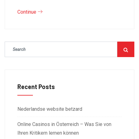
Continue
Recent Posts
Nederlandse website betzard
Online Casinos in Österreich – Was Sie von
Ihren Kritikern lernen können