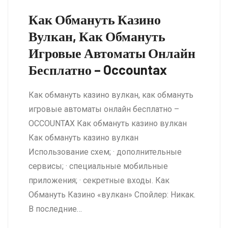
Как Обмануть Казино
Вулкан, Как Обмануть
Игровые Автоматы Онлайн
Бесплатно – Occountax
Как обмануть казино вулкан, как обмануть
игровые автоматы онлайн бесплатно –
OCCOUNTAX Как обмануть казино вулкан
Как обмануть казино вулкан
Использование схем; · дополнительные
сервисы; · специальные мобильные
приложения; · секретные входы. Как
Обмануть Казино «вулкан» Спойлер: Никак.
В последние…