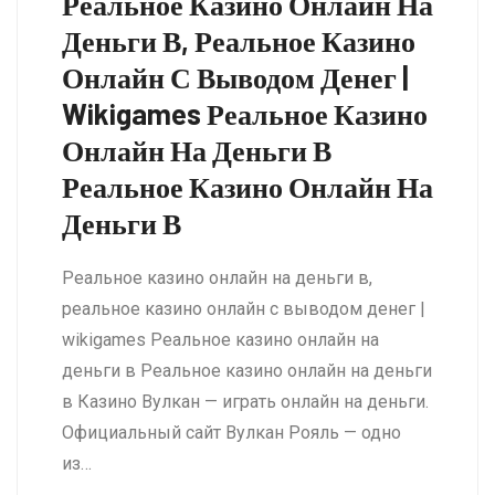
Реальное Казино Онлайн На
Деньги В, Реальное Казино
Онлайн С Выводом Денег |
Wikigames Реальное Казино
Онлайн На Деньги В
Реальное Казино Онлайн На
Деньги В
Реальное казино онлайн на деньги в,
реальное казино онлайн с выводом денег |
wikigames Реальное казино онлайн на
деньги в Реальное казино онлайн на деньги
в Казино Вулкан — играть онлайн на деньги.
Официальный сайт Вулкан Рояль — одно
из…