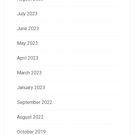
July 2023
June 2023
May 2023
April 2023
March 2023
January 2023
September 2022
August 2022
October 2019