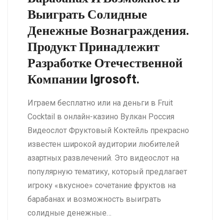
Выиграть Солидные
Денежные Вознаграждения.
Продукт Принадлежит
Разработке Отечественной
Компании Igrosoft.
Играем бесплатно или на деньги в Fruit
Cocktail в онлайн-казино Вулкан Россия
Видеослот Фруктовый Коктейль прекрасно
известен широкой аудитории любителей
азартных развлечений. Это видеослот на
популярную тематику, который предлагает
игроку «вкусное» сочетание фруктов на
барабанах и возможность выиграть
солидные денежные…