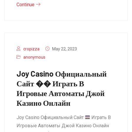
Continue
cropizza
May 22, 2023
anonymous
Joy Casino Официальный
Сайт �� Играть В
Игровые Автоматы Джой
Казино Онлайн
Joy Casino Официальный Сайт
Играть В
Игровые Автоматы Джой Казино Онлайн