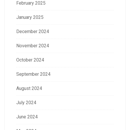
February 2025
January 2025
December 2024
November 2024
October 2024
September 2024
August 2024
July 2024
June 2024