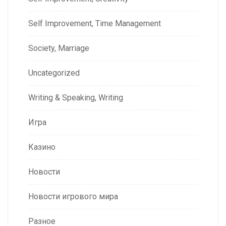
Self Improvement, Time Management
Society, Marriage
Uncategorized
Writing & Speaking, Writing
Игра
Казино
Новости
Новости игрового мира
Разное