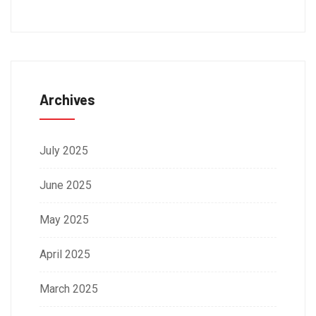
Archives
July 2025
June 2025
May 2025
April 2025
March 2025