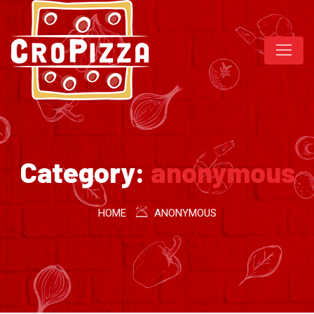
Category:
anonymous
HOME
ANONYMOUS