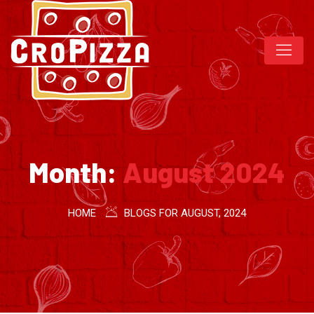
Month:
August 2024
HOME
BLOGS FOR AUGUST, 2024