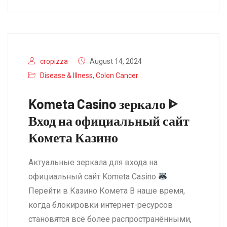
cropizza
August 14, 2024
Disease & Illness, Colon Cancer
Kometa Casino зеркало ᐈ
Вход на официальный сайт
Комета Казино
Актуальные зеркала для входа на
официальный сайт Kometa Casino
Перейти в Казино Комета В наше время,
когда блокировки интернет-ресурсов
становятся всё более распространёнными,