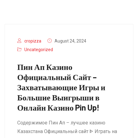
cropizza
August 24, 2024
Uncategorized
Пин Ап Казино
Официальный Сайт –
Захватывающие Игры и
Большие Выигрыши в
Онлайн Казино Pin Up!
Содержимое Пин Ап – лучшее казино
Казахстана Официальный сайт ᐈ Играть на