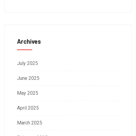
Archives
July 2025
June 2025
May 2025
April 2025
March 2025