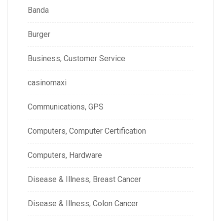
Banda
Burger
Business, Customer Service
casinomaxi
Communications, GPS
Computers, Computer Certification
Computers, Hardware
Disease & Illness, Breast Cancer
Disease & Illness, Colon Cancer