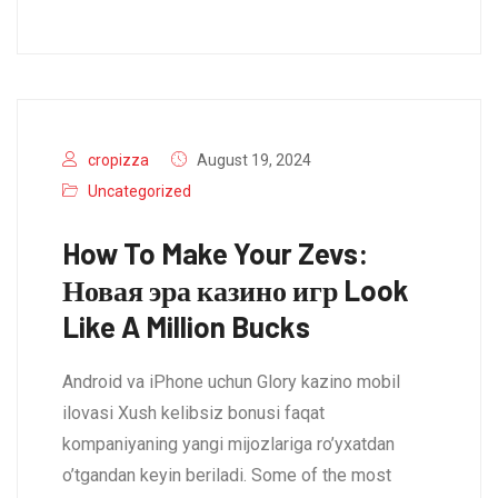
cropizza
August 19, 2024
Uncategorized
How To Make Your Zevs:
Новая эра казино игр Look
Like A Million Bucks
Android va iPhone uchun Glory kazino mobil
ilovasi Xush kelibsiz bonusi faqat
kompaniyaning yangi mijozlariga ro’yxatdan
o’tgandan keyin beriladi. Some of the most