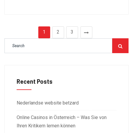
1
2
3
Recent Posts
Nederlandse website betzard
Online Casinos in Österreich – Was Sie von
Ihren Kritikern lernen können