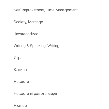
Self Improvement, Time Management
Society, Marriage
Uncategorized
Writing & Speaking, Writing
Игра
Казино
Новости
Новости игрового мира
Разное