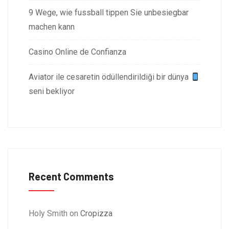
9 Wege, wie fussball tippen Sie unbesiegbar
machen kann
Casino Online de Confianza
Aviator ile cesaretin ödüllendirildiği bir dünya
seni bekliyor
Recent Comments
Holy Smith
on
Cropizza