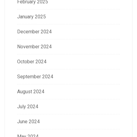
February 2025
January 2025
December 2024
November 2024
October 2024
September 2024
August 2024
July 2024
June 2024
May 2024