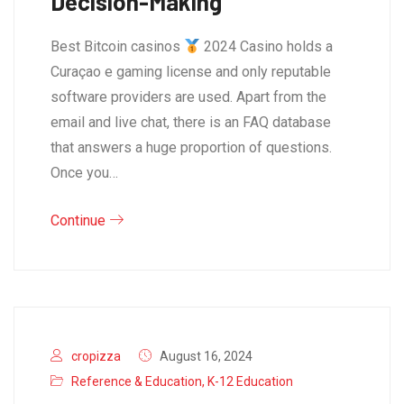
Decision-Making
Best Bitcoin casinos
2024 Casino holds a
Curaçao e gaming license and only reputable
software providers are used. Apart from the
email and live chat, there is an FAQ database
that answers a huge proportion of questions.
Once you…
Continue
cropizza
August 16, 2024
Reference & Education, K-12 Education