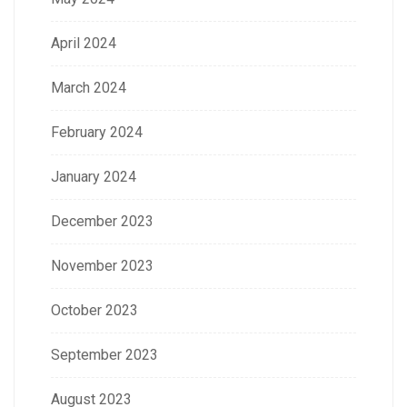
April 2024
March 2024
February 2024
January 2024
December 2023
November 2023
October 2023
September 2023
August 2023