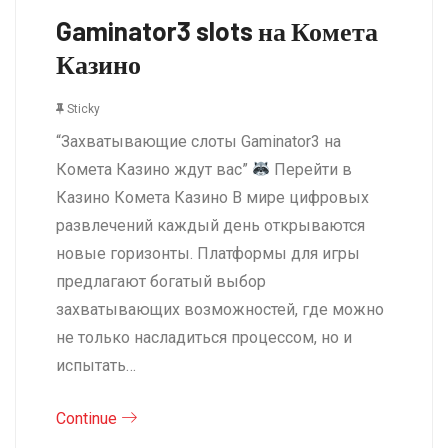
Gaminator3 slots на Комета
Казино
Sticky
“Захватывающие слоты Gaminator3 на
Комета Казино ждут вас”
Перейти в
Казино Комета Казино В мире цифровых
развлечений каждый день открываются
новые горизонты. Платформы для игры
предлагают богатый выбор
захватывающих возможностей, где можно
не только насладиться процессом, но и
испытать…
Continue