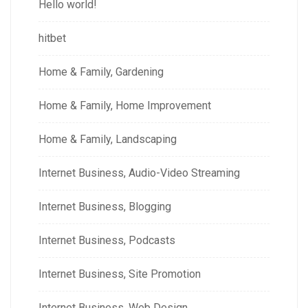
Hello world!
hitbet
Home & Family, Gardening
Home & Family, Home Improvement
Home & Family, Landscaping
Internet Business, Audio-Video Streaming
Internet Business, Blogging
Internet Business, Podcasts
Internet Business, Site Promotion
Internet Business, Web Design