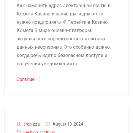
Как изменить адрес электронной почты в
Комета Казино и какие шаги для этого
нужно предпринять
Перейти в Казино
Комета В мире онлайн-платформ,
актуальность корректности контактных
данных неоспорима. Это особенно важно,
когда речь идет о безопасном доступе и
получении уведомлений от…
Continue
cropizza
August 13, 2024
Fashion, Clothing