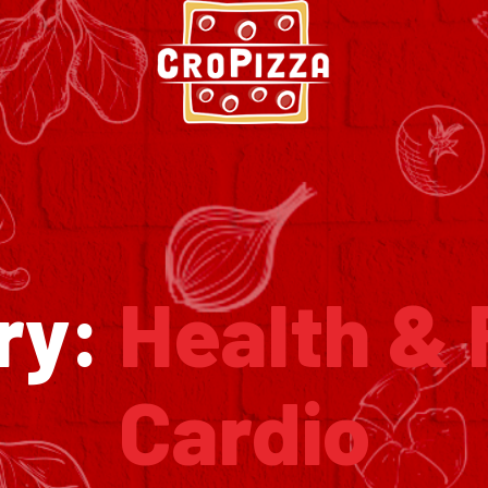
ry:
Health & 
Cardio