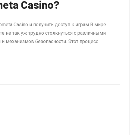
eta Casino?
meta Casino и получить доступ к играм В мире
те не так уж трудно столкнуться с различными
 и механизмов безопасности. Этот процесс