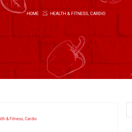
HOME
HEALTH & FITNESS, CARDIO
lth & Fitness, Cardio