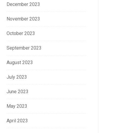
December 2023
November 2023
October 2023
September 2023
August 2023
July 2023
June 2023
May 2023
April 2023