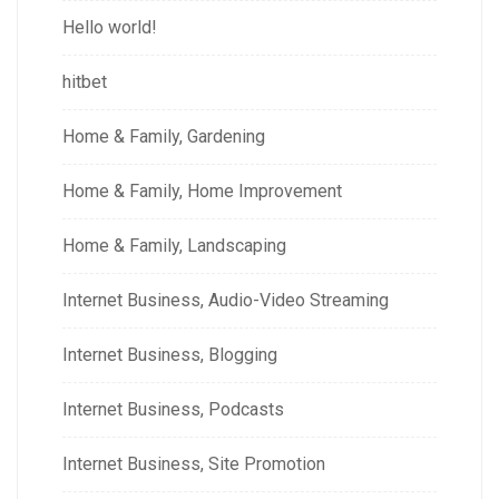
Hello world!
hitbet
Home & Family, Gardening
Home & Family, Home Improvement
Home & Family, Landscaping
Internet Business, Audio-Video Streaming
Internet Business, Blogging
Internet Business, Podcasts
Internet Business, Site Promotion