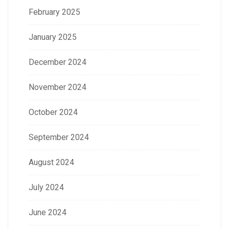
February 2025
January 2025
December 2024
November 2024
October 2024
September 2024
August 2024
July 2024
June 2024