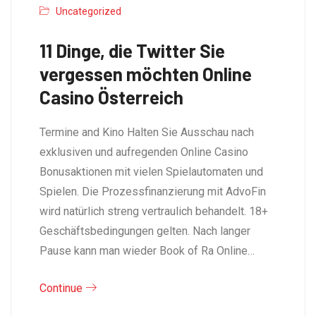
Uncategorized
11 Dinge, die Twitter Sie
vergessen möchten Online
Casino Österreich
Termine and Kino Halten Sie Ausschau nach
exklusiven und aufregenden Online Casino
Bonusaktionen mit vielen Spielautomaten und
Spielen. Die Prozessfinanzierung mit AdvoFin
wird natürlich streng vertraulich behandelt. 18+
Geschäftsbedingungen gelten. Nach langer
Pause kann man wieder Book of Ra Online…
Continue