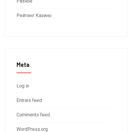
Разное
Рейтинг Казино
Meta
Log in
Entries feed
Comments feed
WordPress.org