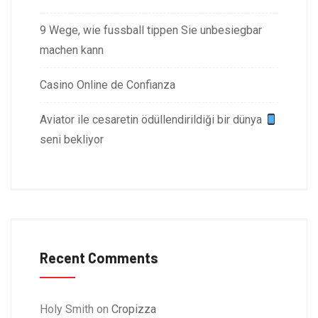
9 Wege, wie fussball tippen Sie unbesiegbar
machen kann
Casino Online de Confianza
Aviator ile cesaretin ödüllendirildiği bir dünya
seni bekliyor
Recent Comments
Holy Smith
on
Cropizza