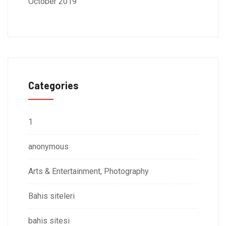
October 2019
Categories
1
anonymous
Arts & Entertainment, Photography
Bahis siteleri
bahis sitesi