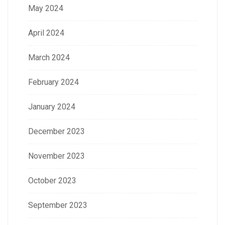
May 2024
April 2024
March 2024
February 2024
January 2024
December 2023
November 2023
October 2023
September 2023