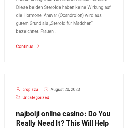
Diese beiden Steroide haben keine Wirkung auf
die Hormone. Anavar (Oxandrolon) wird aus
gutem Grund als „Steroid für Mädchen“
bezeichnet. Frauen…
Continue
cropizza
August 20, 2023
Uncategorized
najbolji online casino: Do You
Really Need It? This Will Help