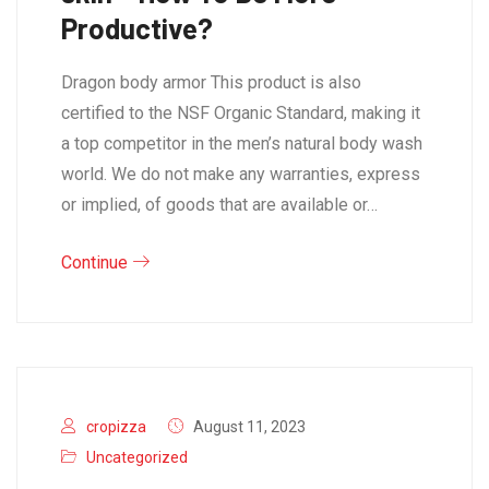
Productive?
Dragon body armor This product is also
certified to the NSF Organic Standard, making it
a top competitor in the men’s natural body wash
world. We do not make any warranties, express
or implied, of goods that are available or…
Continue
cropizza
August 11, 2023
Uncategorized