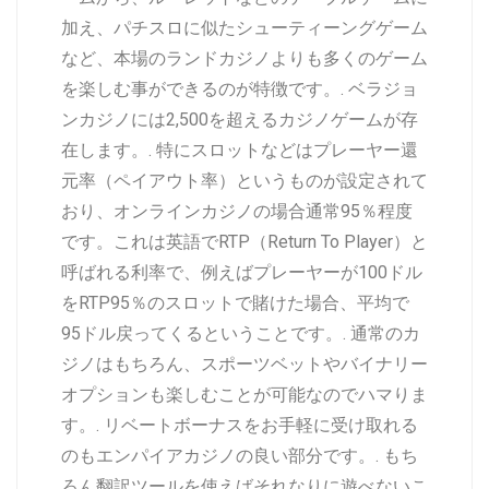
加え、パチスロに似たシューティーングゲーム
など、本場のランドカジノよりも多くのゲーム
を楽しむ事ができるのが特徴です。. ベラジョ
ンカジノには2,500を超えるカジノゲームが存
在します。. 特にスロットなどはプレーヤー還
元率（ペイアウト率）というものが設定されて
おり、オンラインカジノの場合通常95％程度
です。これは英語でRTP（Return To Player）と
呼ばれる利率で、例えばプレーヤーが100ドル
をRTP95％のスロットで賭けた場合、平均で
95ドル戻ってくるということです。. 通常のカ
ジノはもちろん、スポーツベットやバイナリー
オプションも楽しむことが可能なのでハマりま
す。. リベートボーナスをお手軽に受け取れる
のもエンパイアカジノの良い部分です。. もち
ろん翻訳ツールを使えばそれなりに遊べないこ