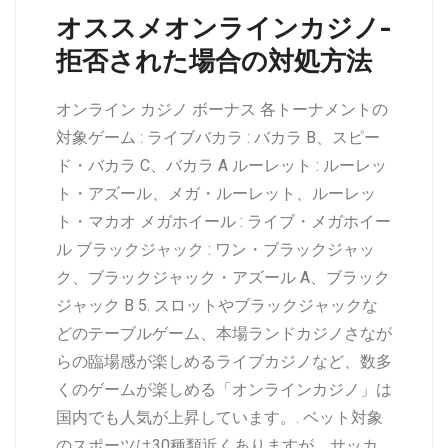
オススメオンラインカジノ-
拒否された場合の対処方法
オンライン カジノ ボーナス 各トーナメントの
対象ゲーム : ライブバカラ : バカラ B、スピー
ド・バカラ C、バカラ A ルーレット : ルーレッ
ト・アズール、メガ・ルーレット、ルーレッ
ト・マカオ メガホイール : ライブ・メガホイー
ル ブラックジャック : ワン・ブラックジャッ
ク、ブラックジャック・アズール A、ブラック
ジャック B 5. スロットやブラックジャックな
どのテーブルゲーム、本場ランドカジノさなが
らの臨場感が楽しめるライブカジノなど、数多
くのゲームが楽しめる「オンラインカジノ」は
国内でも人気が上昇しています。. ベット対象
のスポーツは30種類近くありますが、サッカ