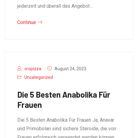
jederzeit und überall das Angebot…
Continue
cropizza
August 24, 2023
Uncategorized
Die 5 Besten Anabolika Für
Frauen
Die 5 Besten Anabolika Für Frauen Ja, Anavar
und Primobolan sind sichere Steroide, die von
Frauen erfolgreich verwendet werden können.