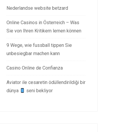
Nederlandse website betzard
Online Casinos in Österreich – Was
Sie von Ihren Kritikern lernen können
9 Wege, wie fussball tippen Sie
unbesiegbar machen kann
Casino Online de Confianza
Aviator ile cesaretin ödüllendirildiği bir
dünya
seni bekliyor