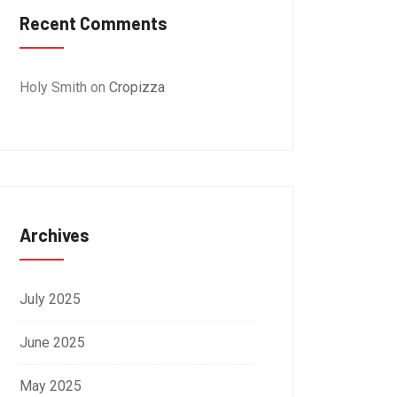
Recent Comments
Holy Smith
on
Cropizza
Archives
July 2025
June 2025
May 2025