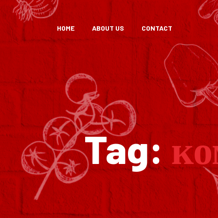
HOME
ABOUT US
CONTACT
Tag:
ко