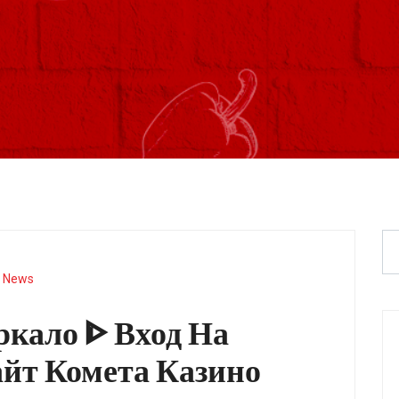
News
ркало ᐈ Вход На
йт Комета Казино