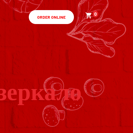
0
ORDER ONLINE
 зеркало