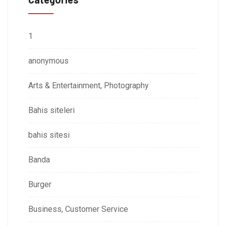
1
anonymous
Arts & Entertainment, Photography
Bahis siteleri
bahis sitesi
Banda
Burger
Business, Customer Service