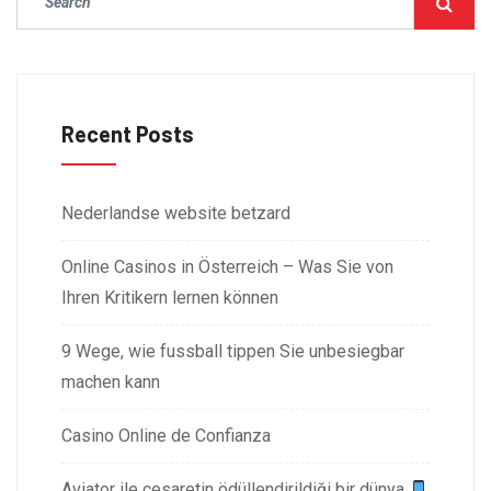
Recent Posts
Nederlandse website betzard
Online Casinos in Österreich – Was Sie von
Ihren Kritikern lernen können
9 Wege, wie fussball tippen Sie unbesiegbar
machen kann
Casino Online de Confianza
Aviator ile cesaretin ödüllendirildiği bir dünya