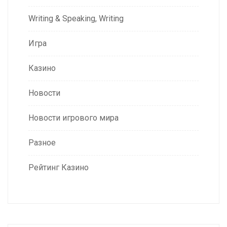
Writing & Speaking, Writing
Игра
Казино
Новости
Новости игрового мира
Разное
Рейтинг Казино