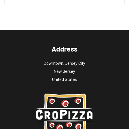
Address
Downtown, Jersey City
New Jersey
United States