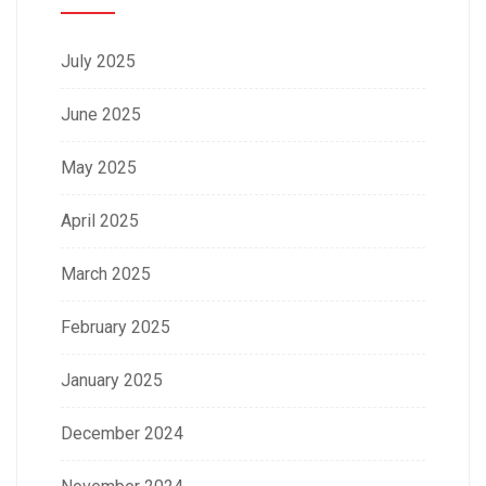
July 2025
June 2025
May 2025
April 2025
March 2025
February 2025
January 2025
December 2024