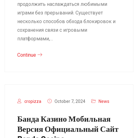
продолжить наслаждаться любимыми
играми без прерываний. Существует
несколько способов обхода блокировок и
сохранения связи с игровыми
платформами,…
Continue
cropizza
October 7, 2024
News
Банда Казино Мобильная
Версия Официальный Сайт