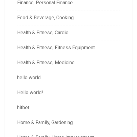
Finance, Personal Finance
Food & Beverage, Cooking
Health & Fitness, Cardio
Health & Fitness, Fitness Equipment
Health & Fitness, Medicine
hello world
Hello world!
hitbet
Home & Family, Gardening