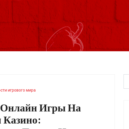
сти игрового мира
 Онлайн Игры На
 Казино: