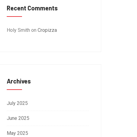
Recent Comments
Holy Smith
on
Cropizza
Archives
July 2025
June 2025
May 2025