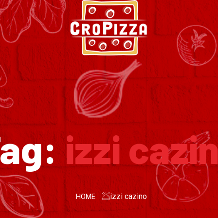
ag:
izzi cazi
izzi cazino
HOME