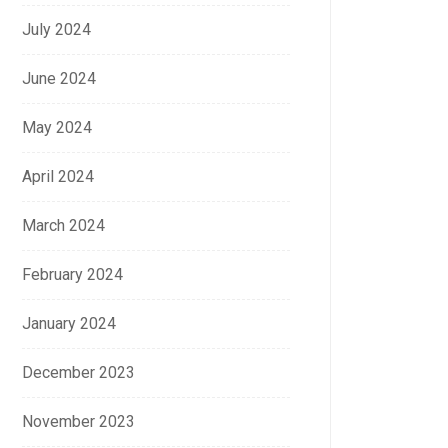
July 2024
June 2024
May 2024
April 2024
March 2024
February 2024
January 2024
December 2023
November 2023