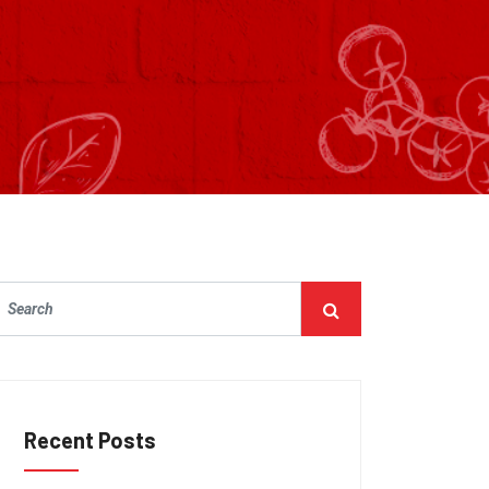
Recent Posts