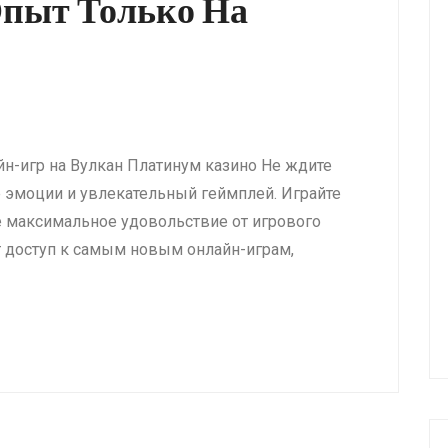
пыт Только На
йн-игр на Вулкан Платинум казино Не ждите
 эмоции и увлекательный геймплей. Играйте
е максимальное удовольствие от игрового
т доступ к самым новым онлайн-играм,