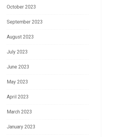
October 2023
September 2023
August 2023
July 2023
June 2023
May 2023
April 2023
March 2023
January 2023