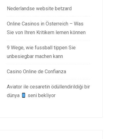
Nederlandse website betzard
Online Casinos in Österreich – Was
Sie von Ihren Kritikern lernen können
9 Wege, wie fussball tippen Sie
unbesiegbar machen kann
Casino Online de Confianza
Aviator ile cesaretin ödüllendirildiği bir
dünya
seni bekliyor