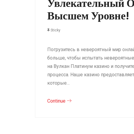
Увлекательный О
Высшем Уровне!
Sticky
Погрузитесь в невероятный мир онла
больше, чтобы испытать невероятные
на Вулкан Платинум казино и получит
процесса. Наше казино предоставляе
которые…
Continue