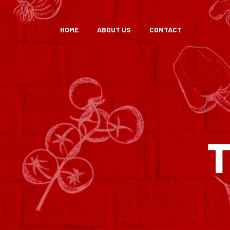
HOME
ABOUT US
CONTACT
T